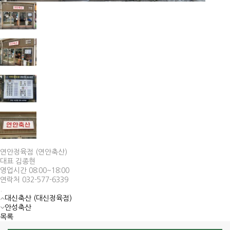
연안정육점 (연안축산)
대표 김종현
영업시간 08:00~18:00
연락처 032-577-6339
.
대신축산 (대신정육점)
안성축산
목록